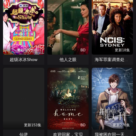
更新20260801
BD
更新18集
超级冰冰Show
他人之眼
海军罪案调查处：悉尼第三季
更新153集
BD
更新276集
仙逆
欢迎回家，宝贝
我被困在同一天一千年动态漫