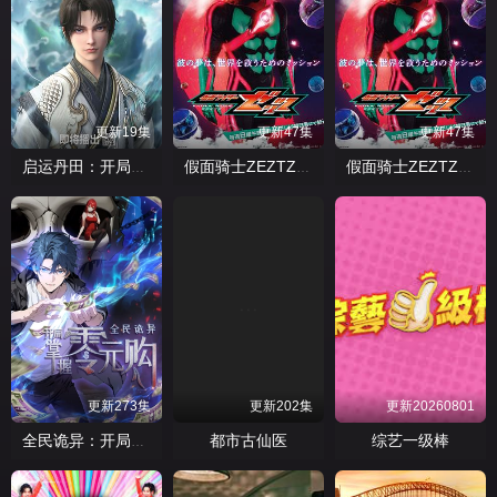
更新19集
更新47集
更新47集
启运丹田：开局签到至尊丹田
假面骑士ZEZTZ国语
假面骑士ZEZTZ日语
更新273集
更新202集
更新20260801
都市古仙医
综艺一级棒
全民诡异：开局掌握零元购·动态漫画