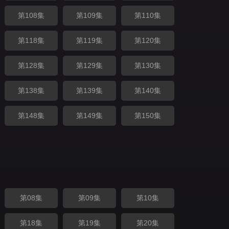
第108集
第109集
第110集
第118集
第119集
第120集
第128集
第129集
第130集
第138集
第139集
第140集
第148集
第149集
第150集
第08集
第09集
第10集
第18集
第19集
第20集