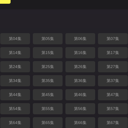
第04集
第05集
第06集
第07集
第14集
第15集
第16集
第17集
第24集
第25集
第26集
第27集
第34集
第35集
第36集
第37集
第44集
第45集
第46集
第47集
第54集
第55集
第56集
第57集
第64集
第65集
第66集
第67集