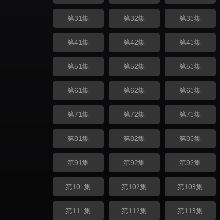
第31集
第32集
第33集
第41集
第42集
第43集
第51集
第52集
第53集
第61集
第62集
第63集
第71集
第72集
第73集
第81集
第82集
第83集
第91集
第92集
第93集
第101集
第102集
第103集
第111集
第112集
第113集