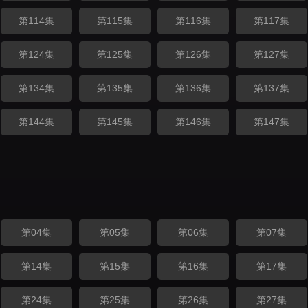
第114集
第115集
第116集
第117集
第124集
第125集
第126集
第127集
第134集
第135集
第136集
第137集
第144集
第145集
第146集
第147集
第04集
第05集
第06集
第07集
第14集
第15集
第16集
第17集
第24集
第25集
第26集
第27集