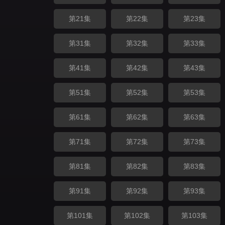
第21集
第22集
第23集
第31集
第32集
第33集
第41集
第42集
第43集
第51集
第52集
第53集
第61集
第62集
第63集
第71集
第72集
第73集
第81集
第82集
第83集
第91集
第92集
第93集
第101集
第102集
第103集