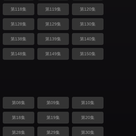
第118集
第119集
第120集
第128集
第129集
第130集
第138集
第139集
第140集
第148集
第149集
第150集
第08集
第09集
第10集
第18集
第19集
第20集
第28集
第29集
第30集