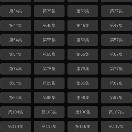
第34集
第35集
第36集
第37集
第44集
第45集
第46集
第47集
第54集
第55集
第56集
第57集
第64集
第65集
第66集
第67集
第74集
第75集
第76集
第77集
第84集
第85集
第86集
第87集
第94集
第95集
第96集
第97集
第104集
第105集
第106集
第107集
第114集
第115集
第116集
第117集