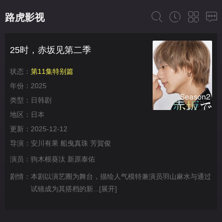
路虎影视
25时，赤坂见第二季
状态：
第11集特别篇
年份：
2025
类型：
日韩剧
地区：
日本
更新：
2025-12-12
导演：
安川有果
船曳真珠
芳賀俊
演员：
驹木根葵汰
新原泰佑
剧情：
本剧以演艺圈为舞台，描绘人气模特兼演员羽山麻水与通过
试镜成为其搭档的新...
[展开]