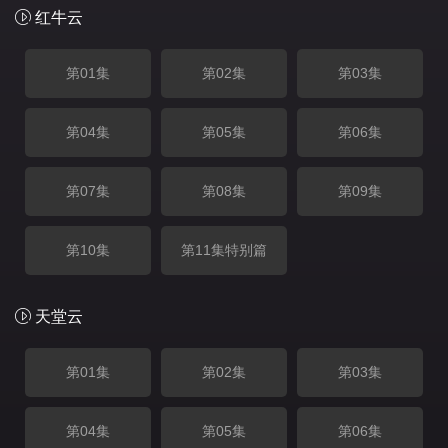
红牛云
第01集
第02集
第03集
第04集
第05集
第06集
第07集
第08集
第09集
第10集
第11集特别篇
天堂云
第01集
第02集
第03集
第04集
第05集
第06集