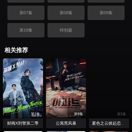
第07集
第08集
第09集
第10集
特别篇
相关推荐
第2集
第9集
第5集
财阀X刑警第二季
公寓黑风暴
夏色之云掀起恋爱与风暴