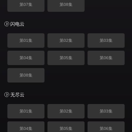
第07集
第08集
闪电云
第01集
第02集
第03集
第04集
第05集
第06集
第08集
无尽云
第01集
第02集
第03集
第04集
第05集
第06集