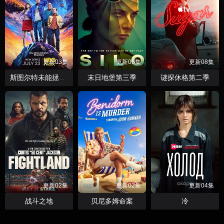
更新03集
更新06集
更新08集
末日地堡第三季
谜探休格第二季
斯图尔特未能拯救宇宙
更新02集
更新02集
更新04集
战斗之地
贝尼多姆命案
冷