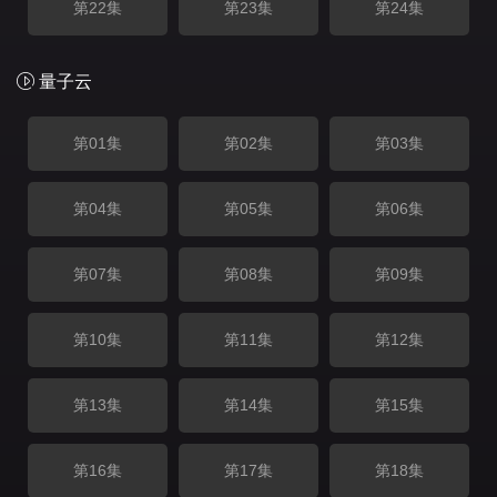
第22集
第23集
第24集
量子云
第01集
第02集
第03集
第04集
第05集
第06集
第07集
第08集
第09集
第10集
第11集
第12集
第13集
第14集
第15集
第16集
第17集
第18集