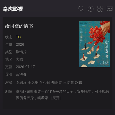
路虎影视
给阿嬷的情书
状态：
TC
年份：
2026
类型：
剧情片
地区：
大陆
更新：
2026-07-17
导演：
蓝鸿春
演员：
李思潼
王彦桐
吴少卿
郑润奇
王晓慧
赵曙
剧情：
潮汕阿嬷叶淑柔一直守着平淡的日子，安享晚年。孙子晓伟
因债务缠身，瞒着家...
[展开]