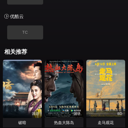
优酷云
TC
相关推荐
国语
国语
BD
破暗
热血大陈岛
走马观花