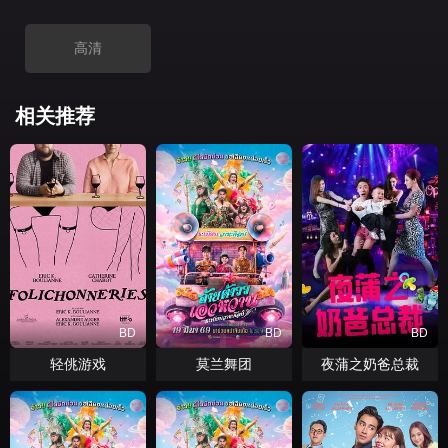
高清
相关推荐
BD
BD
BD
轻佻游戏
莫兰舞团
夜蒲之奶爸总裁