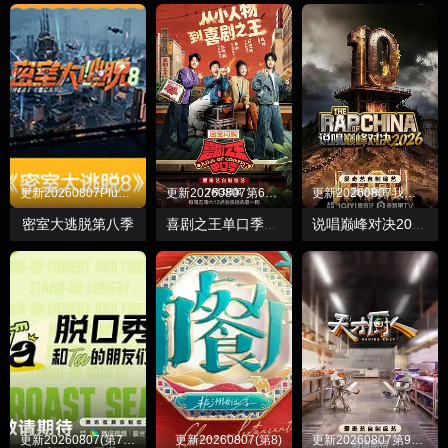
更新20260807Plus第3
更新20260807第6超长抢先
更新20260807我要上巅峰
密室大逃脱第八季
喜剧之王单口季第三季
说唱巅峰对决2026
更新20260807(第7上纯享)
更新20260807(第8)
更新20260807第9加更