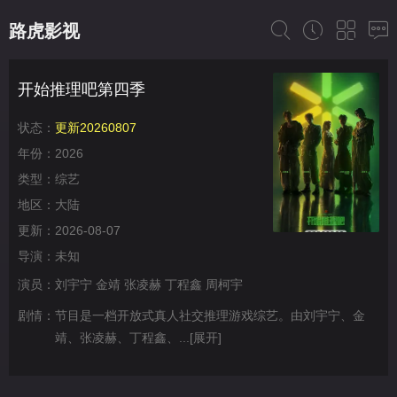
路虎影视
开始推理吧第四季
状态：
更新20260807
年份：
2026
类型：
综艺
地区：
大陆
更新：
2026-08-07
导演：
未知
演员：
刘宇宁
金靖
张凌赫
丁程鑫
周柯宇
剧情：
节目是一档开放式真人社交推理游戏综艺。由刘宇宁、金
靖、张凌赫、丁程鑫、...
[展开]