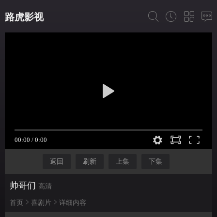
路虎影视
返回
刷新
上集
下集
帅哥们
高清
首页
喜剧片
详细内容