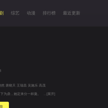
剧
综艺
动漫
排行榜
最近更新
8
翊然
唐晓天
王瑞昌
吴施乐
高茂
下为鼎，她定来分一杯羹。 ...
[展开]
放