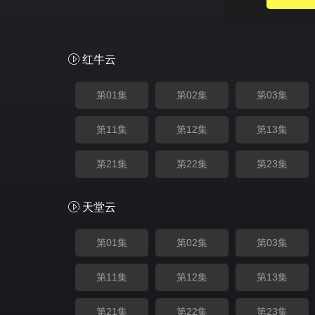
红牛云
第01集
第02集
第03集
第11集
第12集
第13集
第21集
第22集
第23集
天堂云
第01集
第02集
第03集
第11集
第12集
第13集
第21集
第22集
第23集