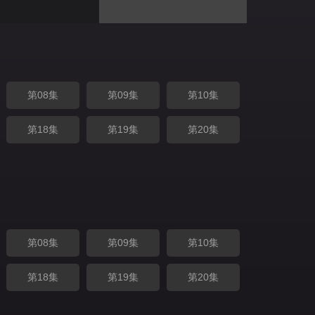
第08集
第09集
第10集
第18集
第19集
第20集
第08集
第09集
第10集
第18集
第19集
第20集