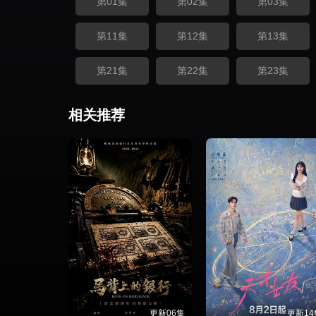
第01集
第02集
第03集
第11集
第12集
第13集
第21集
第22集
第23集
相关推荐
更新06集
更新14