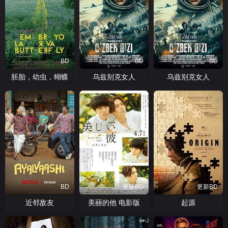
BD
BD
BD
胚胎，幼虫，蝴蝶
乌兹别克女人
乌兹别克女人
BD
更新BD
更新BD
近邻敌友
美丽的他 电影版
起源