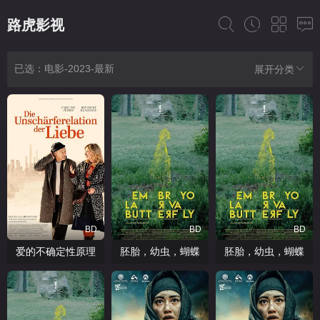
路虎影视
已选：电影-2023-最新
展开分类
BD
BD
BD
爱的不确定性原理
胚胎，幼虫，蝴蝶
胚胎，幼虫，蝴蝶